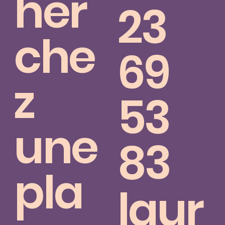
her
23
che
69
z
53
une
83
pla
laur