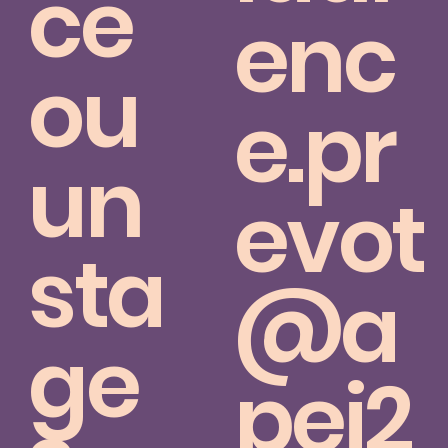
ce
enc
ou
e.pr
un
evot
sta
@a
ge
pei2