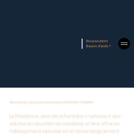
Nous soutenir
Besoin d'aide ?
Résidence Jean de La Fontaine | CHÂTEAU-THIERRY
La Résidence Jean de la Fontaine s’adresse à des
adultes en situation de handicap et leur offre un
hébergement sécurisé et un accompagnement