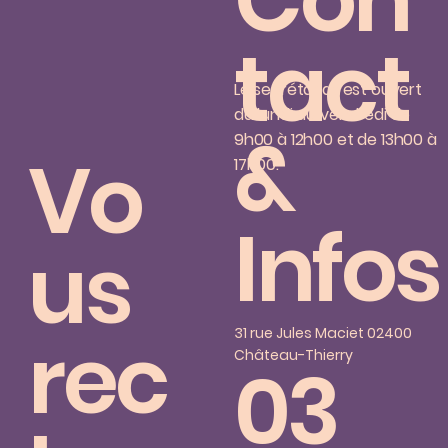
Con
tact
Le secrétariat est ouvert
du lundi au vendredi de
&
9h00 à 12h00 et de 13h00 à
Vo
17h00.
Infos
us
rec
31 rue Jules Maciet 02400
Château-Thierry
03