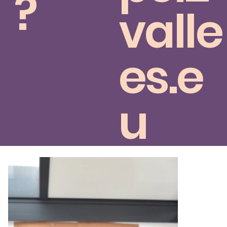
?
valle
es.e
u