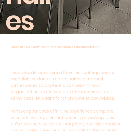
es
Des salles de séminaire, modulables et accueillantes !
Les salles de séminaire à Coyolles sont équipées et
modulables, dans un cadre calme et naturel.
Ces espaces s’adaptent à vos besoins pour
l’organisation de réunions, de formations ou de
séminaires, en alliant fonctionnalité et convivialité.
Pensées pour vous offrir une expérience complète,
vous donnent également accès à un parking, ainsi
qu'à notre service traiteur sur place, pour des pauses
gourmandes, déjeuners ou cocktails professionnels