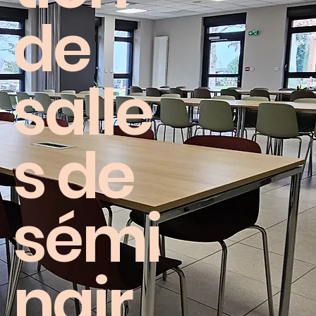
de
salle
s de
sémi
nair