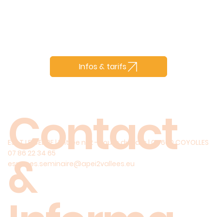
Infos & tarifs
Contact
ESAT LE CEDRE | Entrée n°2 - Route du Parc | 02 600 COYOLLES
&
07 86 22 34 65
espaces.seminaire@apei2vallees.eu