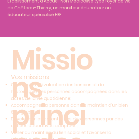
Etablissement d’Accueil Non Médicalisé type foyer de vie
de Château-Thierry, un moniteur éducateur ou
éducateur spécialisé H/F.
Missio
ns
Vos missions
Contribuer à l’évaluation des besoins et de
l’autonomie des personnes accompagnées dans les
actes de la vie quotidienne;
princi
Accompagner la personne dans le maintien d’un bien
être global ;
Développer les potentialités des personnes par des
actions éducatives adaptées ;
Veiller au maintien du lien social et favoriser la