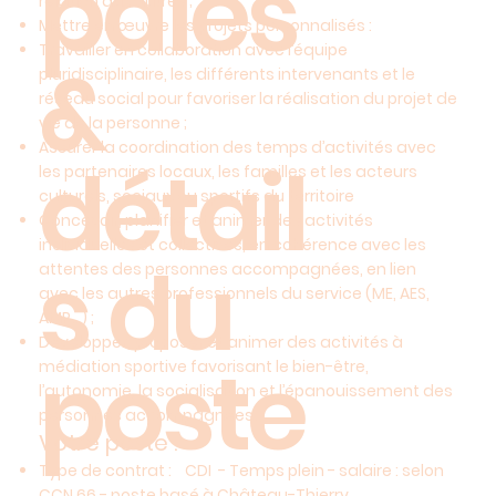
pales
relation aux autres ;
Mettre en œuvre les projets personnalisés :
Travailler en collaboration avec l’équipe
&
pluridisciplinaire, les différents intervenants et le
réseau social pour favoriser la réalisation du projet de
vie de la personne ;
Assurer la coordination des temps d’activités avec
détail
les partenaires locaux, les familles et les acteurs
culturels, sociaux ou sportifs du territoire
Concevoir, planifier et animer des activités
individuelles et collectives, en cohérence avec les
s du
attentes des personnes accompagnées, en lien
avec les autres professionnels du service (ME, AES,
AMP…) ;
Développer, proposer et animer des activités à
poste
médiation sportive favorisant le bien-être,
l’autonomie, la socialisation et l’épanouissement des
personnes accompagnées.
Votre poste :
Type de contrat : CDI - Temps plein - salaire : selon
CCN 66 - poste basé à Château-Thierry