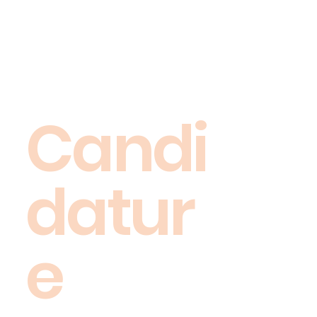
Candi
datur
e