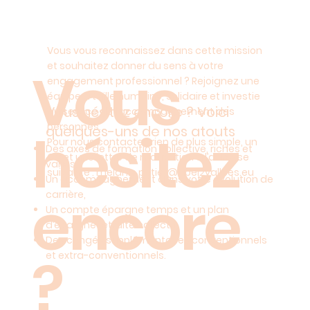
Vous vous reconnaissez dans cette mission
et souhaitez donner du sens à votre
Vous
engagement professionnel ? Rejoignez une
équipe à taille humaine, solidaire et investie
Vous hésitez encore ? Voici
au service de l’accompagnement des
personnes.
quelques-uns de nos atouts
hésitez
Pour nous contacter, rien de plus simple, un
Des axes de formation collective, riches et
CV et une lettre de motivation à l’adresse
variés,
suivante :
melanie.potier@apei2vallees.eu
Un accompagnement dans votre évolution de
encore
carrière,
Un compte épargne temps et un plan
d’épargne retraite collectif,
Des congés supplémentaires conventionnels
?
et extra-conventionnels.