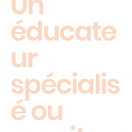
Un
éducate
ur
spécialis
é ou