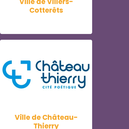
Ville de Villers-
Cotterêts
Ville de Château-
Thierry