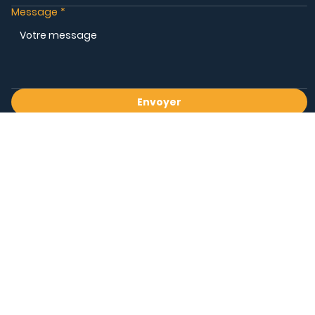
Message
*
Envoyer