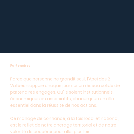
Partenaires
Parce que personne ne grandit seul, l'Apei des 2
Vallées s’appuie chaque jour sur un réseau solide de
partenaires engagés. Qu’ils soient institutionnels,
économiques ou associatifs, chacun joue un rôle
essentiel dans la réussite de nos actions.
Ce maillage de confiance, à la fois local et national,
est le reflet de notre ancrage territorial et de notre
volonté de coopérer pour aller plus loin.